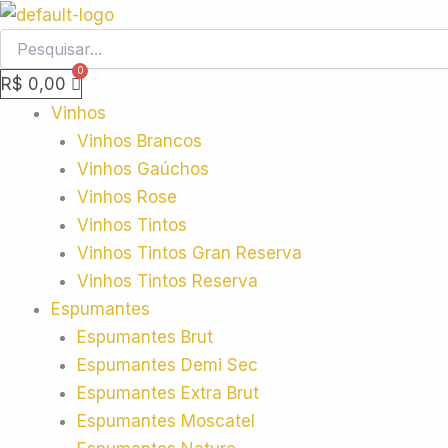
Ir
O
O
O
O
para
preço
preço
preço
preço
o
original
original
atual
atual
R$
0,00
conteúdo
era:
era:
é:
é:
Vinhos
R$ 159,90.
R$ 104,70.
R$ 149,90.
R$ 79,90.
Vinhos Brancos
Vinhos Gaúchos
Vinhos Rose
Vinhos Tintos
Vinhos Tintos Gran Reserva
Vinhos Tintos Reserva
Espumantes
Espumantes Brut
Espumantes Demi Sec
Espumantes Extra Brut
Espumantes Moscatel