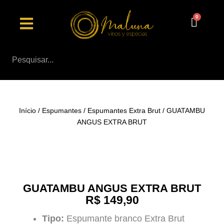
Ir
Menu
para
o
conteúdo
Início
/
Espumantes
/
Espumantes Extra Brut
/ GUATAMBU
ANGUS EXTRA BRUT
GUATAMBU ANGUS EXTRA BRUT
R$
149,90
Tipo:
Espumante branco Extra Brut