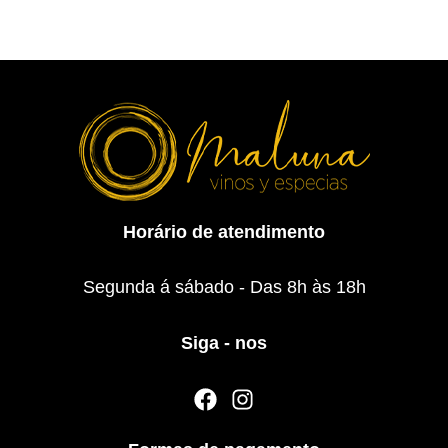
Horário de atendimento
Segunda á sábado - Das 8h às 18h
Siga - nos
F
I
a
n
c
s