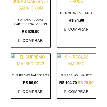
TRES MEDALLAS - ROSE
SOTTANO - JUDAS
R$
34,90
CABERNET SAUVIGNON
COMPRAR
R$
529,90
COMPRAR
O
O
preço
preço
original
atual
era:
é:
R$ 104,70.
R$ 79,9
EL SUPREMO MALBEC 2022
SIN REGLAS - MALBEC
R$
59,90
R$
104,70
R$
79,90
COMPRAR
COMPRAR