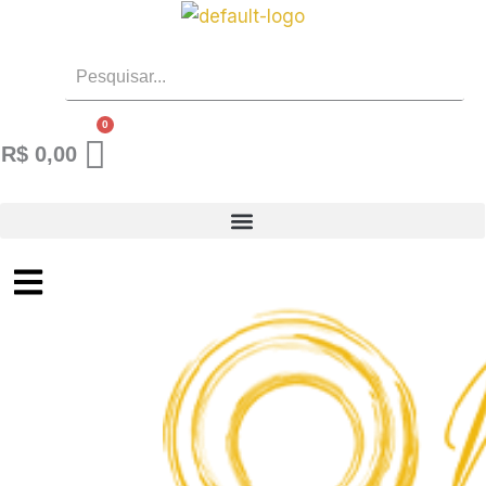
Ir
para
o
conteúdo
R$
0,00
Menu