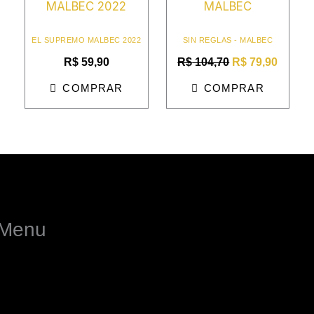
original
atual
era:
é:
R$ 104,70.
R$ 79,
EL SUPREMO MALBEC 2022
SIN REGLAS - MALBEC
R$
59,90
R$
104,70
R$
79,90
COMPRAR
COMPRAR
Menu
enu