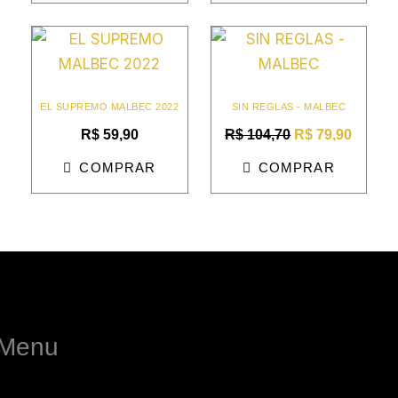
O
O
preço
preço
original
atual
era:
é:
R$ 104,70.
R$ 79,
EL SUPREMO MALBEC 2022
SIN REGLAS - MALBEC
R$
59,90
R$
104,70
R$
79,90
COMPRAR
COMPRAR
Menu
enu