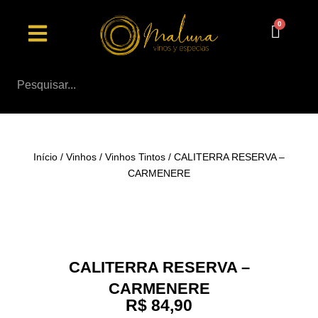
Ir
Menu
para
o
conteúdo
Início
/
Vinhos
/
Vinhos Tintos
/ CALITERRA RESERVA –
CARMENERE
CALITERRA RESERVA –
CARMENERE
R$
84,90