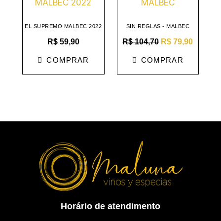
original
atual
era:
é:
R$ 104,70.
R$ 79,9
EL SUPREMO MALBEC 2022
SIN REGLAS - MALBEC
R$
59,90
R$
104,70
R$
79,90
COMPRAR
COMPRAR
Horário de atendimento