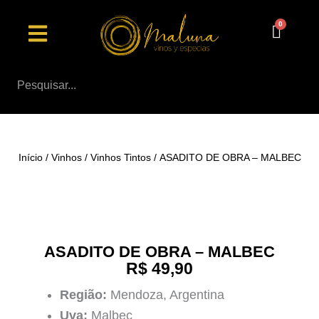
Ir
Menu
para
o
conteúdo
Início
/
Vinhos
/
Vinhos Tintos
/ ASADITO DE OBRA – MALBEC
ASADITO DE OBRA – MALBEC
R$
49,90
Região:
Mendoza, Argentina
Uva:
Malbec