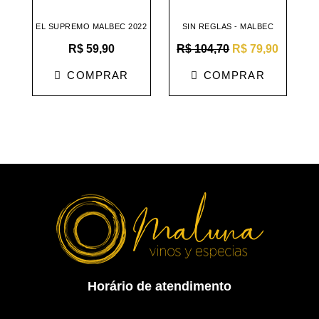
era:
é:
R$ 104,70.
R$ 79,9
EL SUPREMO MALBEC 2022
SIN REGLAS - MALBEC
R$
59,90
R$
104,70
R$
79,90
COMPRAR
COMPRAR
Horário de atendimento