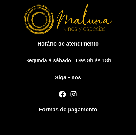
Horário de atendimento
Segunda á sábado - Das 8h às 18h
Siga - nos
F
I
a
n
c
s
Formas de pagamento
e
t
b
a
o
g
o
r